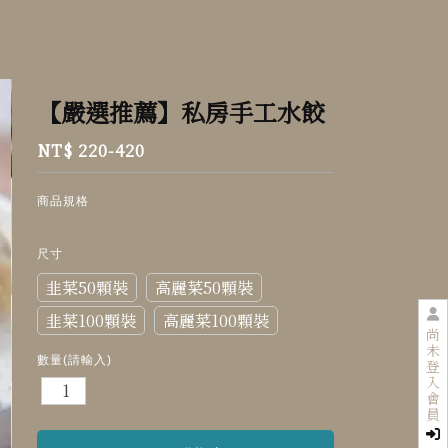
【嚴選推薦】私房手工水餃
NT$ 220-420
商品規格
尺寸
韭菜50顆裝
高麗菜50顆裝
韭菜100顆裝
高麗菜100顆裝
尚
未
數量(請輸入)
登
入
會
員