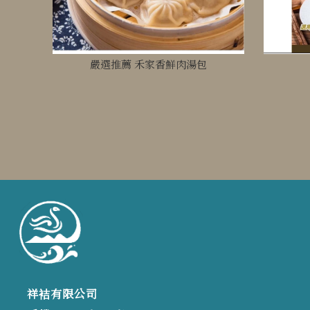
嚴選推薦 禾家香鮮肉湯包
祥袺有限公司