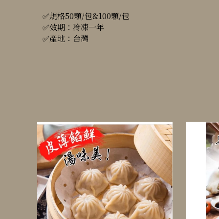
✅規格50顆/包&100顆/包
✅效期：冷凍一年
✅產地：台灣