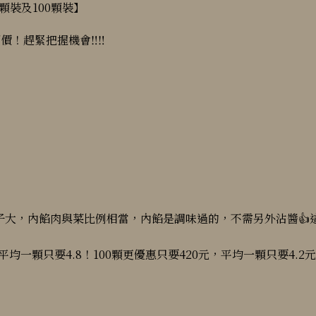
0顆裝及100顆裝】
價！趕緊把握機會‼️‼️
大，內餡肉與菜比例相當，內餡是調味過的，不需另外沾醬👍這
一顆只要4.8！100顆更優惠只要420元，平均一顆只要4.2元喔
！