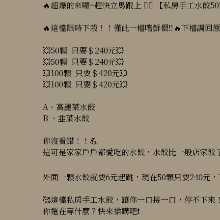
🔥超爆的來囉~趕快立馬跟上 🏃‍♀️ 【私房手工水餃5
🔥這檔限時下殺！！僅此一檔嚐鮮價‼️🔥下檔調回原
💥50顆 只要＄240元💥
💥50顆 只要＄240元💥
💥100顆 只要＄420元💥
💥100顆 只要＄420元💥
A、高麗菜水餃
B 、韭菜水餃
你沒看錯！！💪
這可是家家戶戶都愛吃的水餃，水餃比一般店家餃子
外面一顆水餃就要6元起跳，現在50顆只要240元，平均
🥰這檔私房手工水餃，讓你一口接一口，停不下來
你還在等什麼？快來搶購吧❗