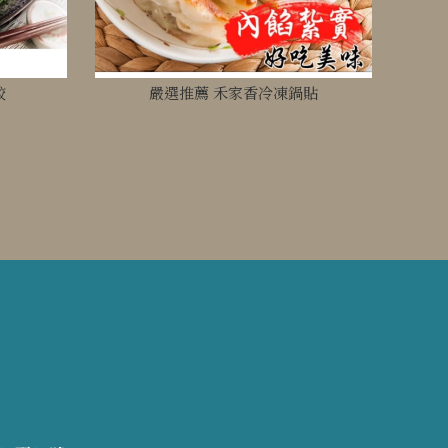
餃
嚴選推薦 禾家香冷凍鍋貼