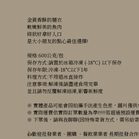
金黃香酥的麵衣
軟嫩鮮美的魚肉
條狀好拿好入口
是大小朋友的點心最佳選擇!
規格:600公克/包
保存方式:請置於冰箱冷凍 (-18°C) 以下保存
保存年限:冷凍-18°C以下1年
料理方式:不用退冰直接炸
注意事項:解凍後請盡速食用完畢
並且請勿反覆解凍結凍,影響新鮮度
※ 實體產品可能會因拍攝手法產生色差，圖片僅供
※ 實際運費依實際訂單數量為準!!!!!若超過預設運費(
※ 下單後，請與我聊聊(因特殊寄貨方式，需另給寄
👍歡迎批發業者、團購 、餐飲業業者 長期批發合作