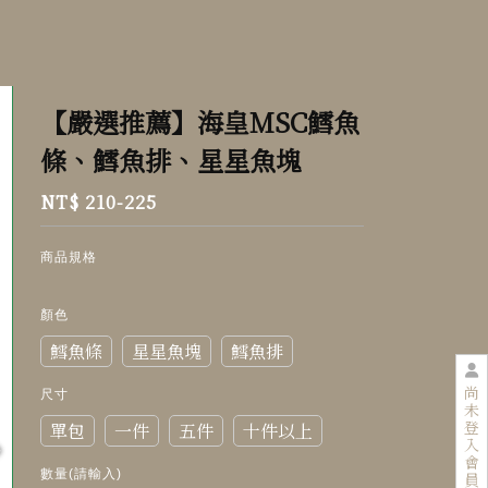
【嚴選推薦】海皇MSC鱈魚
條、鱈魚排、星星魚塊
NT$ 210-225
商品規格
顏色
鱈魚條
星星魚塊
鱈魚排
尚
尺寸
未
登
單包
一件
五件
十件以上
入
會
數量(請輸入)
員