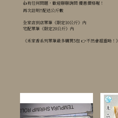
👍有任何問題，歡迎聊聊詢問 優惠價格喔！
再次註明‼️配送公斤數
全家店到店單筆《限定10公斤》內
宅配單筆《限定20公斤》內
《禾家香系列單筆最多購買5包 👉不然會超重呦！