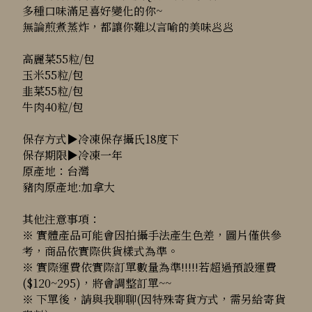
多種口味滿足喜好變化的你~
無論煎煮蒸炸，都讓你難以言喻的美味🥟🥟
高麗菜55粒/包
玉米55粒/包
韭菜55粒/包
牛肉40粒/包
保存方式▶冷凍保存攝氏18度下
保存期限▶冷凍一年
原產地：台灣
豬肉原產地:加拿大
其他注意事項：
※ 實體產品可能會因拍攝手法產生色差，圖片僅供參
考，商品依實際供貨樣式為準。
※ 實際運費依實際訂單數量為準!!!!!若超過預設運費
($120~295)，將會調整訂單~~
※ 下單後，請與我聊聊(因特殊寄貨方式，需另給寄貨