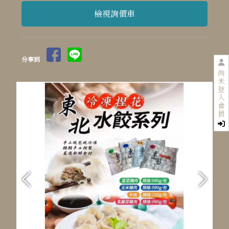
檢視詢價車
分享到
尚
未
登
入
會
員