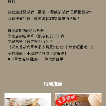
資料)
👍歡迎批發業者、團購 、餐飲業業者 長期批發合作
👍有任何問題，歡迎聊聊詢問 優惠價格喔！
再次註明‼️配送公斤數
全家店到店單筆《限定10公斤》內
宅配單筆《限定20公斤》內
《禾家香系列單筆最多購買5包 👉不然會超重呦！》
⚠️若超過，小編將私訊您【需拆單】
❌下單者若無回應，一律取消訂單