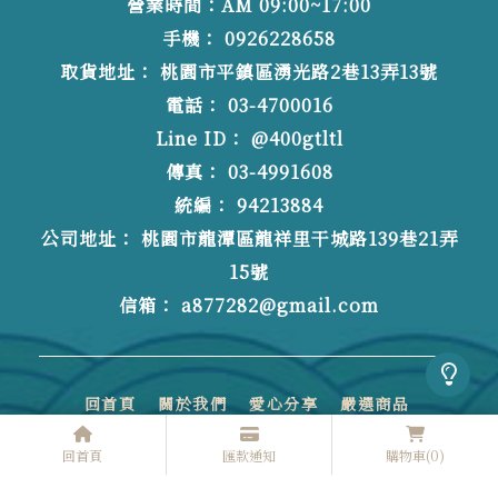
營業時間：AM 09:00~17:00
0926228658
桃園市平鎮區湧光路2巷13弄13號
03-4700016
@400gtltl
03-4991608
94213884
桃園市龍潭區龍祥里干城路139巷21弄
15號
a877282@gmail.com
回首頁
關於我們
愛心分享
嚴選商品
購物須知
聯絡我們
回首頁
匯款通知
購物車
(0)
水餃
冷凍水餃
冷凍水餃團購
冷凍水餃批發
桃園水餃