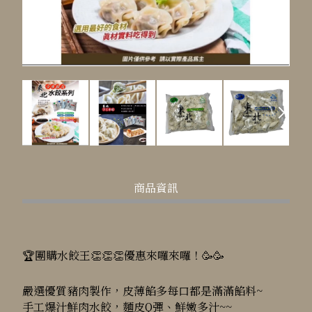
商品資訊
🏆團購水餃王👏👏👏優惠來囉來囉！🥳🥳
嚴選優質豬肉製作，皮薄餡多每口都是滿滿餡料~
手工爆汁鮮肉水餃，麵皮Q彈、鮮嫩多汁~~