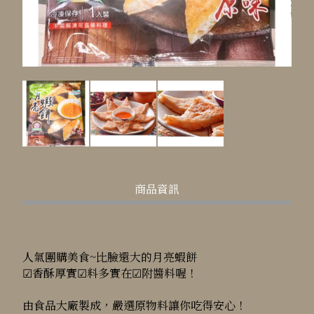
商品資訊
人氣團購美食~比臉還大的月亮蝦餅
☑香酥厚實☑料多實在☑附醬料喔！
由食品大廠製成，嚴選原物料讓你吃得安心！