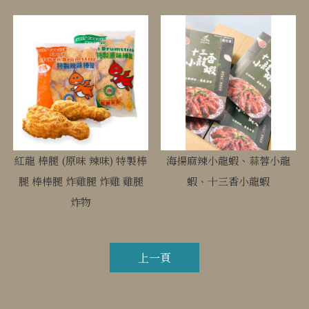
紅龍 棒腿 (原味 辣味) 特製棒
海揚麻辣小龍蝦、蒜蓉小龍
腿 棒棒腿 炸雞腿 炸雞 雞腿
蝦、十三香小龍蝦
炸物
上一頁