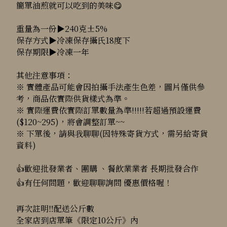
簡單油煎就可以吃到的美味😋
重量為一份▶240克±5%
保存方式▶冷凍保存攝氏18度下
保存期限▶冷凍一年
其他注意事項：
※ 實體產品可能會因拍攝手法產生色差，圖片僅供參
考，商品依實際供貨樣式為準。
※ 實際運費依實際訂單數量為準!!!!!若超過預設運費
($120~295)，將會調整訂單~~
※ 下單後，請與我聊聊(因特殊寄貨方式，需另給寄貨
資料)
👍歡迎批發業者、團購 、餐飲業業者 長期批發合作
👍有任何問題，歡迎聊聊詢問 優惠價格喔！
再次註明‼️配送公斤數
全家店到店單筆《限定10公斤》內