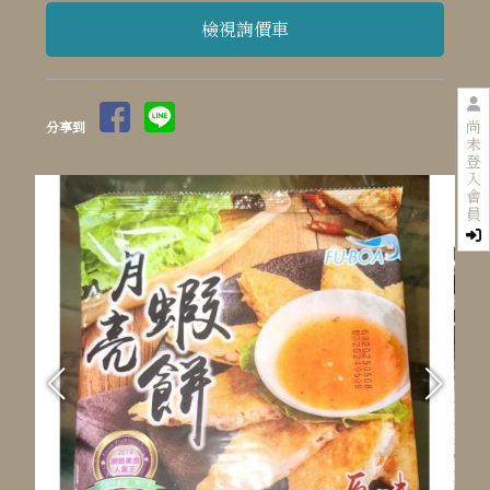
檢視詢價車
尚
分享到
未
登
入
會
員