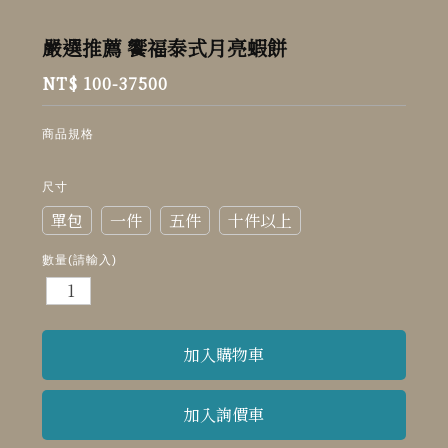
嚴選推薦 饗福泰式月亮蝦餅
NT$ 100-37500
商品規格
尺寸
單包
一件
五件
十件以上
數量(請輸入)