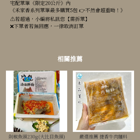
宅配單筆《限定20公斤》內
《禾家香系列單筆最多購買5包 👉不然會超重呦！》
⚠️若超過，小編將私訊您【需拆單】
❌下單者若無回應，一律取消訂單
剁椒魚頭230g(大比目魚頭)
嚴選推薦 捷香牛肉麵料