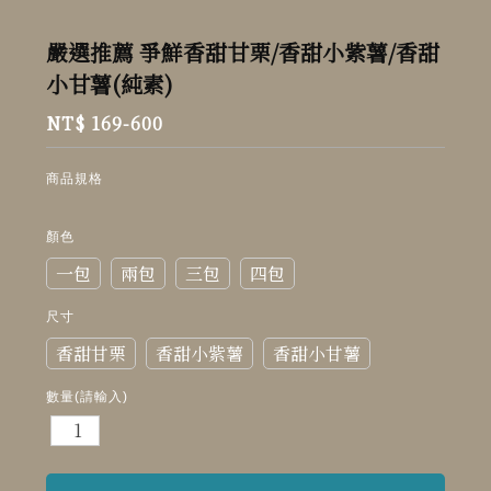
嚴選推薦 爭鮮香甜甘栗/香甜小紫薯/香甜
小甘薯(純素)
NT$ 169-600
商品規格
顏色
一包
兩包
三包
四包
尺寸
香甜甘栗
香甜小紫薯
香甜小甘薯
數量(請輸入)