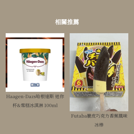
Haagen-Dazs哈根達斯 迷你
杯&雪糕冰淇淋 100ml
Futaba脆皮巧克力香蕉風味
冰棒