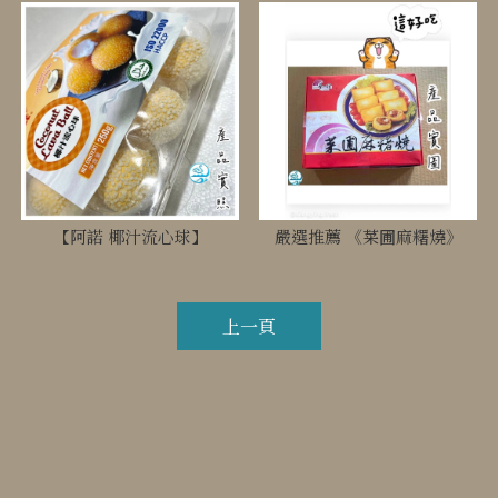
【阿諾 椰汁流心球】
嚴選推薦 《菜圃麻糬燒》
上一頁