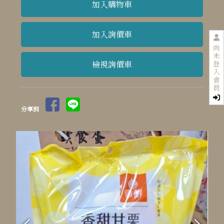
尚
未
檢視詢價車
登
入
會
員
分享到