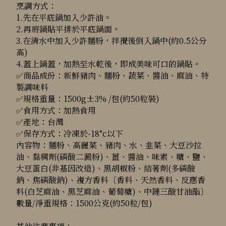
烹調方式：
1.先在平底鍋加入少許油。
2.再將鍋貼平排於平底鍋面。
3.在清水中加入少許麵粉，拌攪後倒入鍋中(約0.5公分
高)
4.蓋上鍋蓋，加熱至水乾後，即成美味可口的鍋貼。
✅商品成份：新鮮豬肉、麵粉、蔬菜、醬油、麻油、特
製調味料
✅規格重量：1500g±3% /包(約50粒裝)
✅食用方式：加熱食用
✅產地：台灣
✅保存方式：冷凍於-18°c以下
內容物：麵粉、高麗菜、豬肉、水、韭菜、大豆沙拉
油、黏稠劑(磷酸二澱粉)、薑、醬油、味素、糖、鹽、
大豆蛋白(非基因改造)、黑胡椒粉、結著劑(多磷酸
鈉、焦磷酸鈉)、複方香料〔香料、天然香料、反應香
料(白芝麻油、黑芝麻油、葡萄糖)、中鏈三酸甘油酯〕
數量/淨重規格：1500公克(約50粒/包)