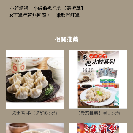
⚠️若超過，小編將私訊您【需拆單】
❌下單者若無回應，一律取消訂單
禾家香 手工超好吃水餃
【嚴選推薦】東北水餃