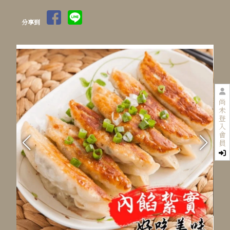
分享到
尚
未
登
入
會
員