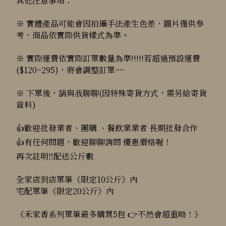
其他注意事項：
※ 實體產品可能會因拍攝手法產生色差，圖片僅供參
考，商品依實際供貨樣式為準。
※ 實際運費依實際訂單數量為準!!!!!若超過預設運費
($120~295)，將會調整訂單~~
※ 下單後，請與我聊聊(因特殊寄貨方式，需另給寄貨
資料)
👍歡迎批發業者、團購 、餐飲業業者 長期批發合作
👍有任何問題，歡迎聊聊詢問 優惠價格喔！
再次註明‼️配送公斤數
全家店到店單筆《限定10公斤》內
宅配單筆《限定20公斤》內
《禾家香系列單筆最多購買5包 👉不然會超重呦！》