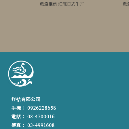
嚴選推薦 紅龍日式牛丼
嚴
祥袺有限公司
0926228658
03-4700016
03-4991608