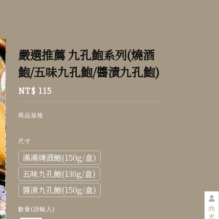
嚴選推薦 九孔鮑系列(燒酒
鮑/五味九孔鮑/醬漬九孔鮑)
NT$ 115
商品規格
尺寸
滿滿燒酒鮑(150g/盒)
五味九孔鮑(130g/盒)
醬漬九孔鮑(150g/盒)
尚
數量(請輸入)
未