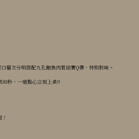
可口層次分明搭配九孔鮑魚肉質結實Q彈，特別對味。
0秒，一道點心立刻上桌!!
甜！