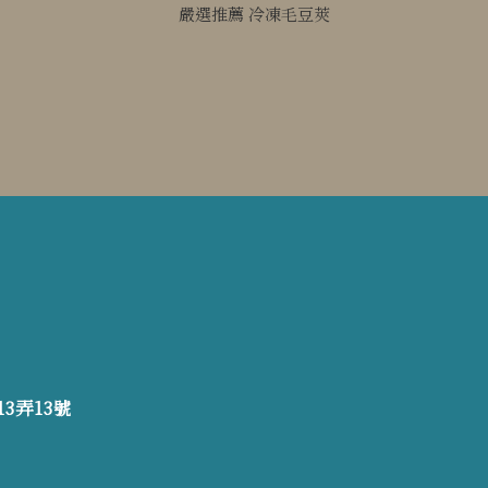
嚴選推薦 冷凍毛豆莢
3弄13號