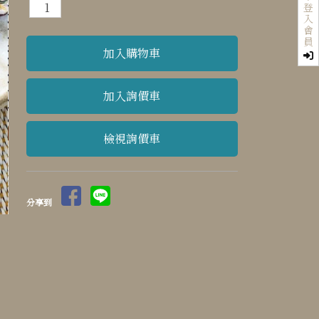
登
入
會
員
檢視詢價車
分享到