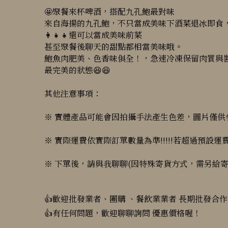
🤩聚餐來杯啤酒，搭配九孔鮑最對味
來自海揚的九孔鮑，不只當成美味下酒菜退冰即食
👩‍👧‍👧還可以當成美味前菜
甚至聚餐後聊天的甜點都相當美味哦。
鮑魚肉肥美、色香味俱全！，急速冷凍保留肉質與
最完美的狀態😆😆
其他注意事項：
※ 實體產品可能會因拍攝手法產生色差，圖片僅供
※ 實際運費依實際訂單數量為準!!!!!若超過預設運費(
※ 下單後，請與我聊聊(因特殊寄貨方式，需另給寄
👍歡迎批發業者、團購 、餐飲業業者 長期批發合作
👍有任何問題，歡迎聊聊詢問 優惠價格喔！