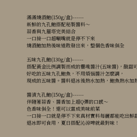
滿滿燒酒鮑(150g/盒)------
新鮮的九孔鮑搭配秘製醬料～
蒜香與九層塔完美結合
一口接一口超唰嘴就是停不下來
燒酒鮑加熱後味道散發出來，整個色香味俱全
五味九孔鮑(130g/盒)------
搭配黃金比例調製而成的靈魂醬汁(五味醬)，酸甜
好吃的五味九孔鮑魚，不用煩惱醬汁怎麼調，
現成的五味醬。醬料退冰後熱水加熱，鮑魚熱水加熱3
醬漬九孔鮑(150g/盒)------
伴隨著蒜香、醬香加上超Q彈的口感～
色香味俱全！還可以當成美味前菜
一口接一口就是停不下來真材實料每麗都能吃出鮮
退冰即可食用，夏日搭配沁涼啤就最對味！