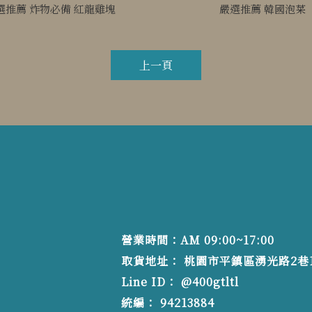
選推薦 炸物必備 紅龍雞塊
嚴選推薦 韓國泡菜
上一頁
營業時間：AM 09:00~17:00
桃園市平鎮區湧光路2巷1
@400gtltl
94213884