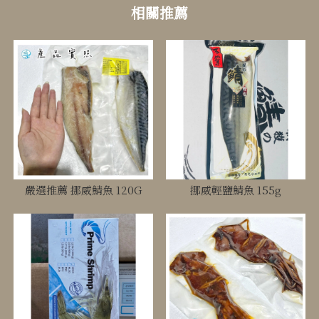
嚴選推薦 挪威鯖魚 120G
挪威輕鹽鯖魚 155g