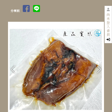
分享到
尚
未
登
入
會
員