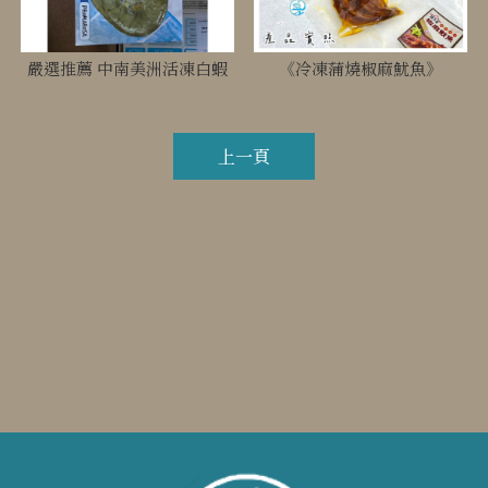
嚴選推薦 中南美洲活凍白蝦
《冷凍蒲燒椒麻魷魚》
上一頁