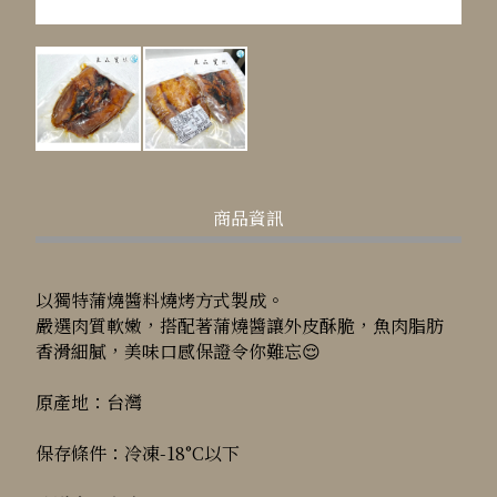
商品資訊
以獨特蒲燒醬料燒烤方式製成。
嚴選肉質軟嫩，搭配著蒲燒醬讓外皮酥脆，魚肉脂肪
香滑細膩，美味口感保證令你難忘😌
原產地：台灣
保存條件：冷凍-18°C以下