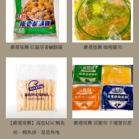
嚴選推薦 紅龍塔香鹹酥雞
嚴選推薦 咖哩雞肉
【嚴選推薦】海皇MSC鱈魚
嚴選推薦 派脆刻 千層蔥抓餅
條、鱈魚排、星星魚塊