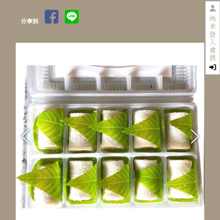
尚
分享到
未
登
入
會
員