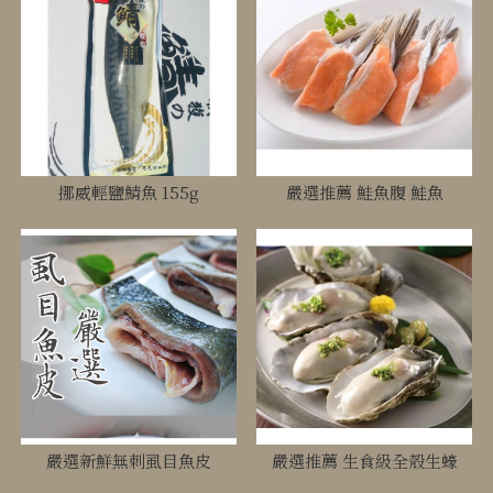
挪威輕鹽鯖魚 155g
嚴選推薦 鮭魚腹 鮭魚
嚴選新鮮無刺虱目魚皮
嚴選推薦 生食級全殼生蠔