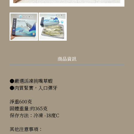
商品資訊
●嚴選活凍挑嘴草蝦
●肉質緊實，入口彈牙
淨重600克
固體重量:約365克
保存方法：冷凍 -18度C
其他注意事項：