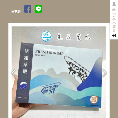
尚
分享到
未
登
入
會
員