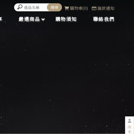
購物車
0
匯款通知
享
嚴選商品
購物須知
聯絡我們
尚
未