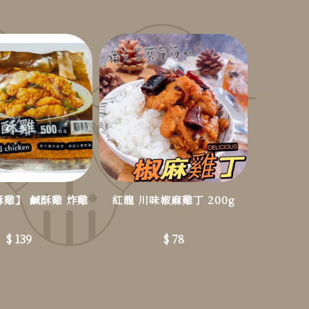
雞】 鹹酥雞 炸雞
紅龍 川味椒麻雞丁 200g
$ 139
$ 78