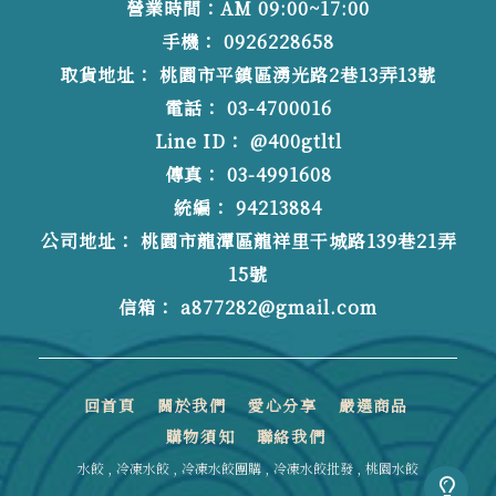
營業時間：AM 09:00~17:00
0926228658
桃園市平鎮區湧光路2巷13弄13號
03-4700016
@400gtltl
03-4991608
94213884
桃園市龍潭區龍祥里干城路139巷21弄
15號
a877282@gmail.com
回首頁
關於我們
愛心分享
嚴選商品
購物須知
聯絡我們
水餃
冷凍水餃
冷凍水餃團購
冷凍水餃批發
桃園水餃