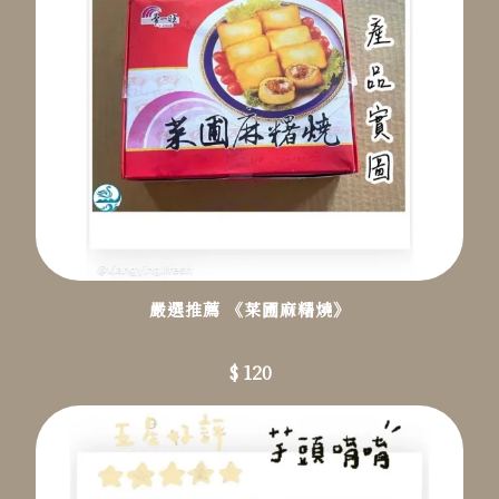
嚴選推薦 《菜圃麻糬燒》
$ 120