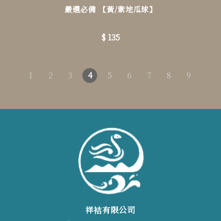
嚴選必備 【黃/紫地瓜球】
$ 135
1
2
3
4
5
6
7
8
9
祥袺有限公司