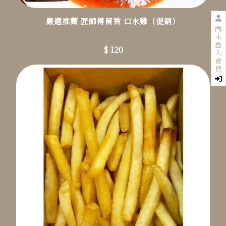
嚴選推薦 匠師傅留香 口水雞（促銷）
尚
未
登
$ 120
入
會
員