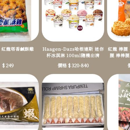
 紅龍塔香鹹酥雞
Haagen-Dazs哈根達斯 迷你
紅龍 棒腿 
杯冰淇淋 100ml隨機出清
腿 棒棒腿
$ 249
價格 $ 320-840