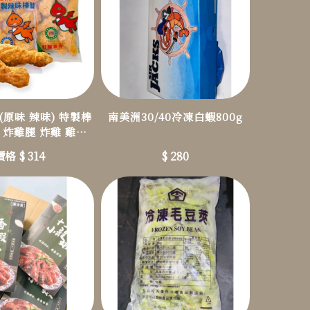
(原味 辣味) 特製棒
南美洲30/40冷凍白蝦800g
 炸雞腿 炸雞 雞腿
炸物
價格 $ 314
$ 280