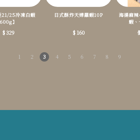
21/25冷凍白蝦
日式酥炸天婦羅蝦10P
海揚麻辣
600g】
蝦、
$ 329
$ 160
1
2
3
4
5
6
7
8
9