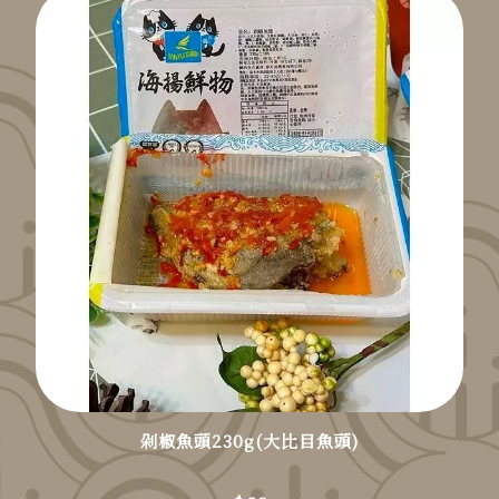
剁椒魚頭230g(大比目魚頭)