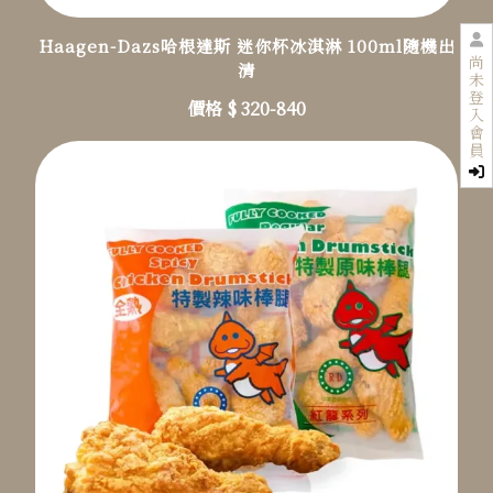
Haagen-Dazs哈根達斯 迷你杯冰淇淋 100ml隨機出
尚
清
未
登
價格 $ 320-840
入
會
員