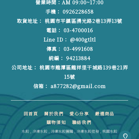
營業時間：AM 09:00~17:00
0926228658
桃園市平鎮區湧光路2巷13弄13號
03-4700016
@400gtltl
03-4991608
94213884
桃園市龍潭區龍祥里干城路139巷21弄
15號
a877282@gmail.com
回首頁
關於我們
愛心分享
嚴選商品
購物須知
聯絡我們
水餃
冷凍水餃
冷凍水餃團購
冷凍水餃批發
桃園水餃