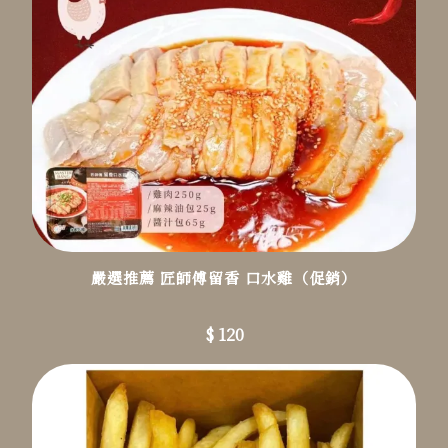
嚴選推薦 匠師傅留香 口水雞（促銷）
$ 120