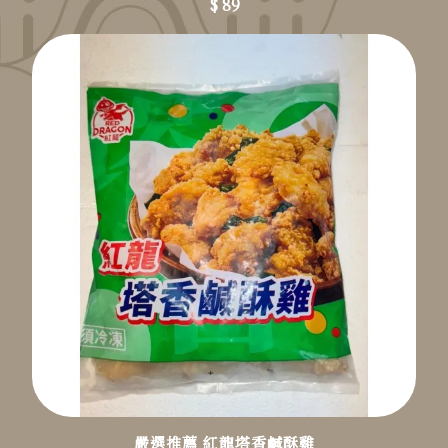
$ 89
嚴選推薦 紅龍塔香鹹酥雞