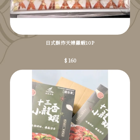
日式酥炸天婦羅蝦10P
$ 160